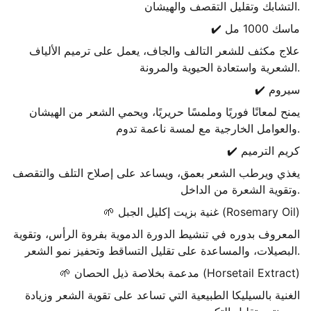
التشابك وتقليل التقصف والهيشان.
✔️ ماسك 1000 مل
علاج مكثف للشعر التالف والجاف، يعمل على ترميم الألياف
الشعرية واستعادة الحيوية والمرونة.
✔️ سيروم
يمنح لمعانًا فوريًا وملمسًا حريريًا، ويحمي الشعر من الهيشان
والعوامل الخارجية مع لمسة ناعمة تدوم.
✔️ كريم الترميم
يغذي ويرطب الشعر بعمق، ويساعد على إصلاح التلف والتقصف
وتقوية الشعرة من الداخل.
🌱 غنية بزيت إكليل الجبل (Rosemary Oil)
المعروف بدوره في تنشيط الدورة الدموية بفروة الرأس، وتقوية
البصيلات، والمساعدة على تقليل التساقط وتحفيز نمو الشعر.
🌱 مدعمة بخلاصة ذيل الحصان (Horsetail Extract)
الغنية بالسيليكا الطبيعية التي تساعد على تقوية الشعر وزيادة