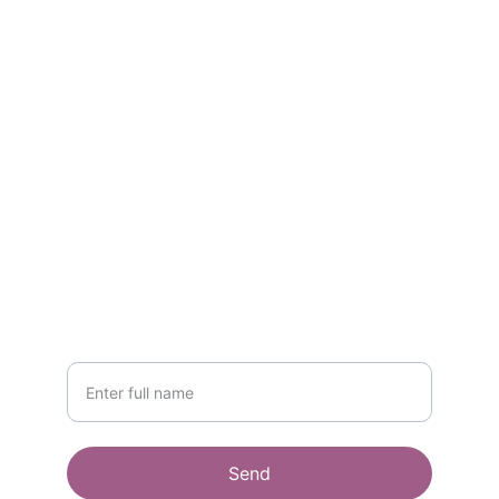
CONTACT
info@abpnatural.com
+201110004373
NEWSLETTER
Your Name
Send